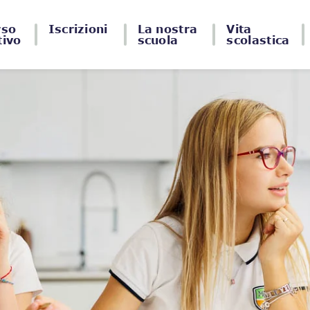
rso
Iscrizioni
La nostra
Vita
tivo
scuola
scolastica