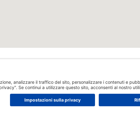
Vieni a scoprire
Conta
Prenota un tour
MILE Bilingual
o
School