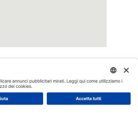
ttaci
ra