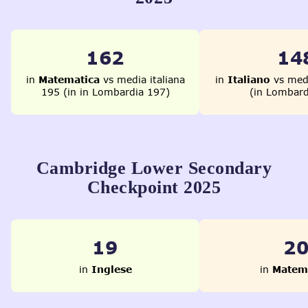
214
19
in
Matematica
vs media italiana
in
Italiano
vs medi
195 (in in Lombardia 197)
(in Lombard
Cambridge Lower Secondary
Checkpoint 2025
27
2
in
Inglese
in
Matem