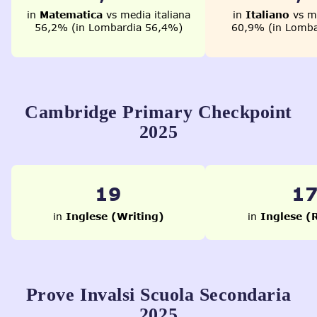
in
Matematica
vs media italiana
in
Italiano
vs me
56,2% (in Lombardia 56,4%)
60,9% (in Lomba
Cambridge Primary Checkpoint
2025
25
2
in
Inglese (Writing)
in
Inglese (
Prove Invalsi Scuola Secondaria
2025