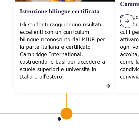
Commun
Istruzione bilingue certificata
Gli stu
Gli studenti raggiungono risultati
ambient
eccellenti con un curriculum
cui i ge
bilingue riconosciuto dal MIUR per
attivam
la parte italiana e certificato
ogni vo
Cambridge International,
accolta
costruendo le basi per accedere a
come la
scuole superiori e università in
condivi
Italia e all'estero.
convivi